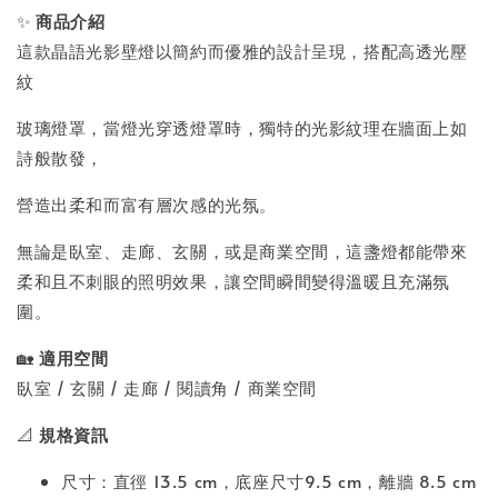
✨
商品介紹
這款晶語光影壁燈以簡約而優雅的設計呈現，搭配高透光壓
紋
玻璃燈罩，當燈光穿透燈罩時，獨特的光影紋理在牆面上如
詩般散發，
營造出柔和而富有層次感的光氛。
無論是臥室、走廊、玄關，或是商業空間，這盞燈都能帶來
柔和且不刺眼的照明效果，讓空間瞬間變得溫暖且充滿氛
圍。
🏡
適用空間
臥室 / 玄關 / 走廊 / 閱讀角 / 商業空間
📐
規格資訊
尺寸：直徑 13.5 cm，底座尺寸9.5 cm，離牆 8.5 cm