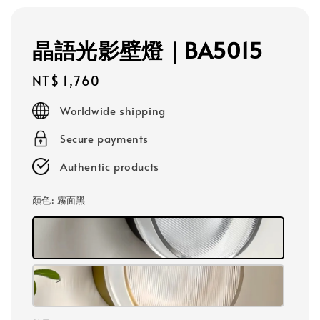
晶語光影壁燈｜BA5015
Regular
NT$ 1,760
price
Worldwide shipping
Secure payments
Authentic products
顏色
: 霧面黑