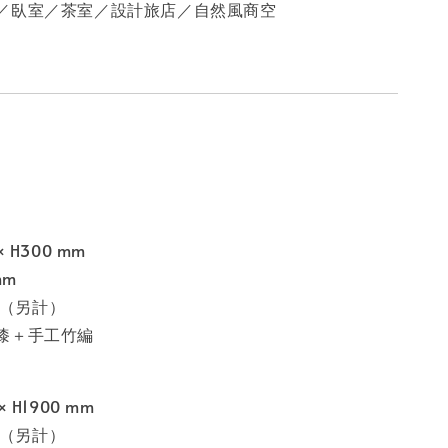
／臥室／茶室／設計旅店／自然風商空
 H300 mm
mm
 1（另計）
漆＋手工竹編
 H1900 mm
 1（另計）