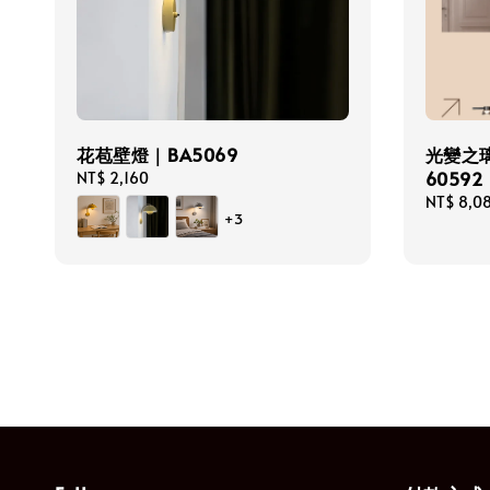
花苞壁燈｜BA5069
光變之璃
60592
Regular
NT$ 2,160
price
Regular
NT$ 8,0
+3
price