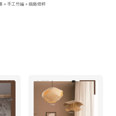
漆＋手工竹編＋鐵藝燈桿