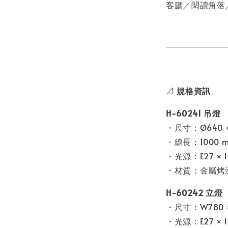
客廳／閱讀角落
📐
規格資訊
H-60241 吊燈
・尺寸：Ø640 ×
・線長：1000 
・光源：E27 ×
・材質：金屬烤
H-60242 立燈
・尺寸：W780 ×
・光源：E27 ×