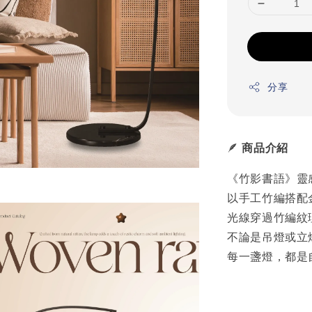
分享
🪶
商品介紹
《竹影書語》靈
以手工竹編搭配
光線穿過竹編紋
不論是吊燈或立
每一盞燈，都是