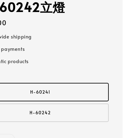
60242立燈
00
ide shipping
e payments
tic products
H-60241
H-60242