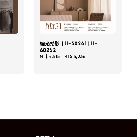
編光拾影｜H-60261｜H-
60262
Regular
NT$ 4,815
-
NT$ 5,236
price