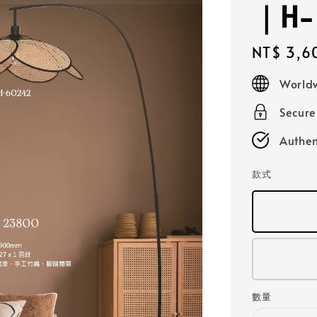
｜H-
Regular
NT$ 3,6
price
Worldw
Secur
Authen
款式
數量