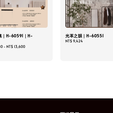
｜H-60591｜H-
光革之韻｜H-60551
Regular
NT$ 9,424
price
80
-
NT$ 13,600