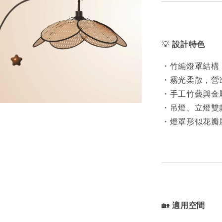
💡
設計特色
・竹編燈罩結構
・霧光柔散，營
・手工竹藝與金
・吊燈、立燈雙
・燈罩形似花瓣
🏡
適用空間