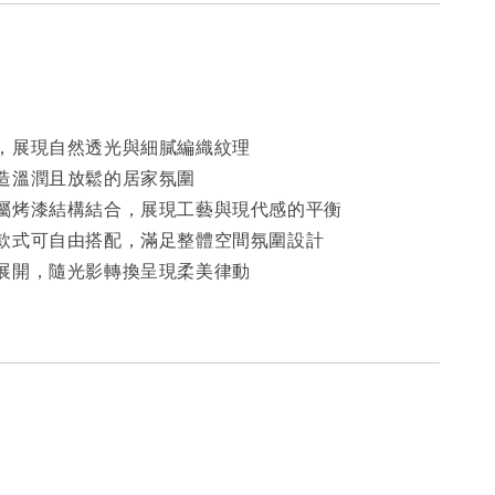
，展現自然透光與細膩編織紋理
造溫潤且放鬆的居家氛圍
屬烤漆結構結合，展現工藝與現代感的平衡
款式可自由搭配，滿足整體空間氛圍設計
展開，隨光影轉換呈現柔美律動