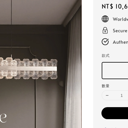
Regular
NT$ 10,
price
Worldw
Secur
Authen
款式
數量