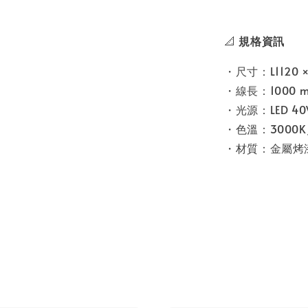
📐
規格資訊
・尺寸：L1120 ×
・線長：1000 
・光源：LED 
・色溫：3000K
・材質：金屬烤漆