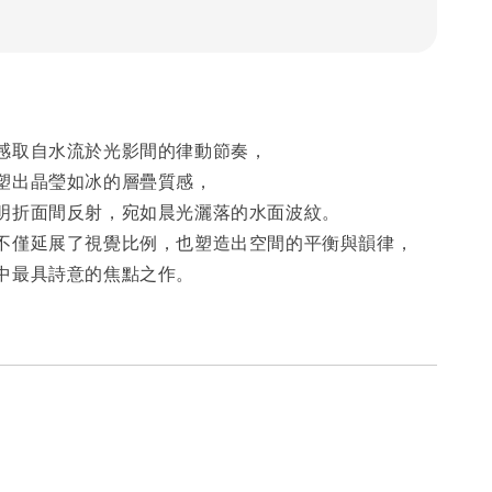
感取自水流於光影間的律動節奏，
塑出晶瑩如冰的層疊質感，
明折面間反射，宛如晨光灑落的水面波紋。
不僅延展了視覺比例，也塑造出空間的平衡與韻律，
中最具詩意的焦點之作。