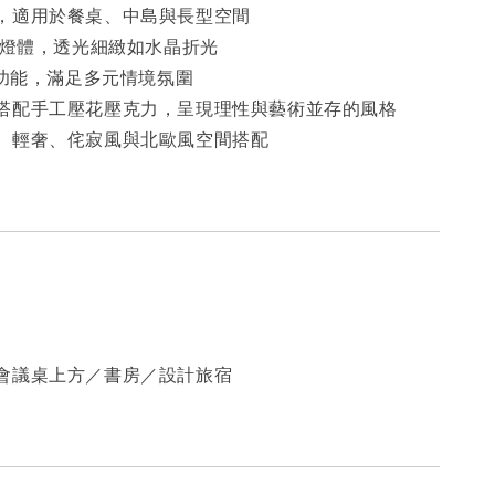
，適用於餐桌、中島與長型空間
力燈體，透光細緻如水晶折光
光功能，滿足多元情境氛圍
搭配手工壓花壓克力，呈現理性與藝術並存的風格
、輕奢、侘寂風與北歐風空間搭配
會議桌上方／書房／設計旅宿