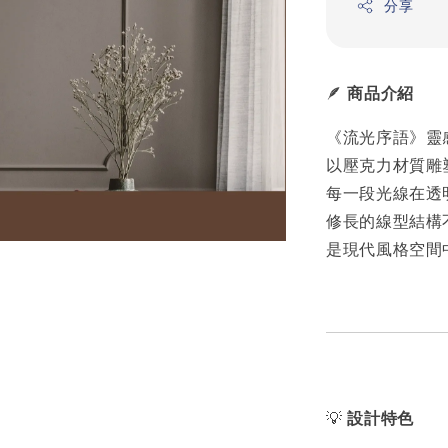
分享
🪶
商品介紹
《流光序語》靈
以壓克力材質雕
每一段光線在透
修長的線型結構
是現代風格空間
💡
設計特色