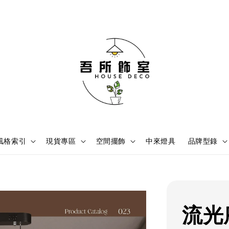
風格索引
現貨專區
空間擺飾
中來燈具
品牌型錄
流光