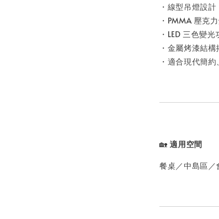
・線型吊燈設計
・PMMA 壓克
・LED 三色變
・金屬烤漆結構
・適合現代簡約
🏡
適用空間
餐桌／中島區／