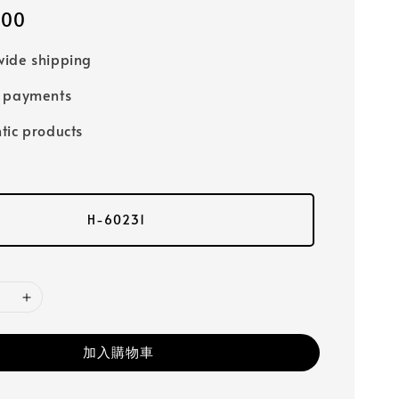
600
ide shipping
e payments
tic products
H-60231
加入購物車