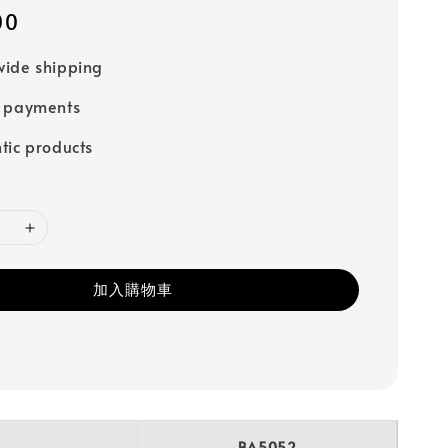
00
ide shipping
e payments
tic products
加入購物車
BA5052