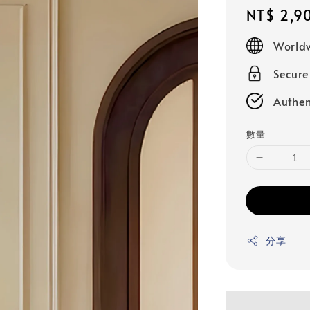
Regular
NT$ 2,9
price
Worldw
Secur
Authen
數量
分享