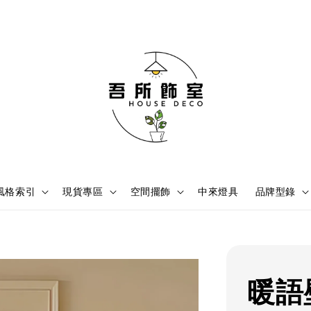
風格索引
現貨專區
空間擺飾
中來燈具
品牌型錄
暖語