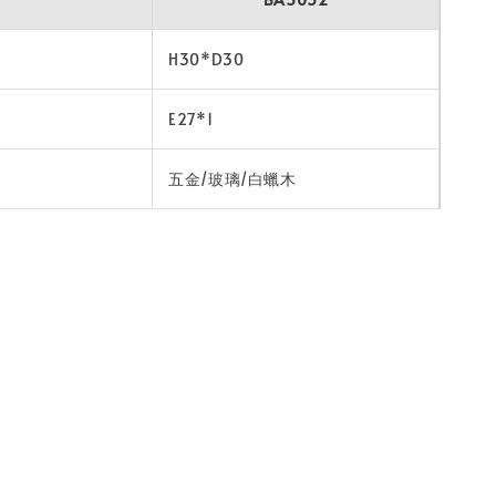
H30*D30
E27*1
五金/玻璃/白蠟木