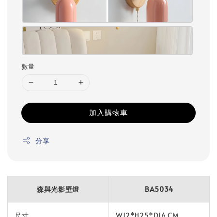
數量
加入購物車
分享
森與光影壁燈
BA5034
尺寸
W12*H25*D16 CM