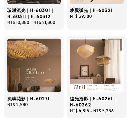
璇璣流光｜H-60301｜
凌翼弧光｜H-60321
H-60311｜H-60312
Regular
NT$ 39,180
Regular
NT$ 10,880
-
NT$ 21,800
price
price
流嶼花影｜H-60271
編光拾影｜H-60261｜
H-60262
Regular
NT$ 2,580
price
Regular
NT$ 4,815
-
NT$ 5,236
price