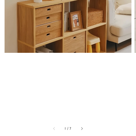
1
/
7