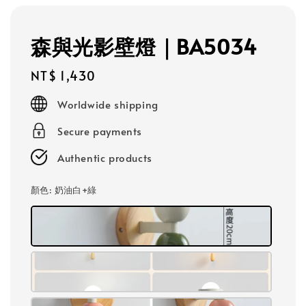
森與光影壁燈｜BA5034
Regular
NT$ 1,430
price
Worldwide shipping
Secure payments
Authentic products
顏色
: 奶油白+綠