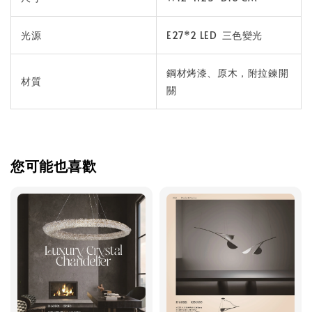
光源
E27*2 LED 三色變光
鋼材烤漆、原木，附拉鍊開
材質
關
您可能也喜歡