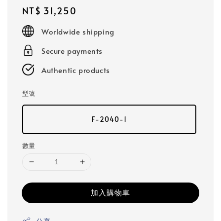
Regular
NT$ 31,250
price
Worldwide shipping
Secure payments
Authentic products
型號
F-2040-1
數量
加入購物車