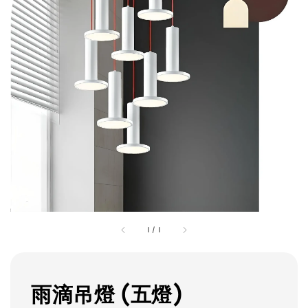
1
/
1
雨滴吊燈 (五燈)