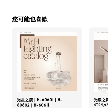
您可能也喜歡
光星之簇｜H-60601｜H-
光緞之舞
60602｜H-60611
Regular
NT$ 9,4