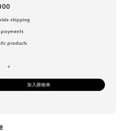
000
ide shipping
e payments
tic products
加入購物車
燈