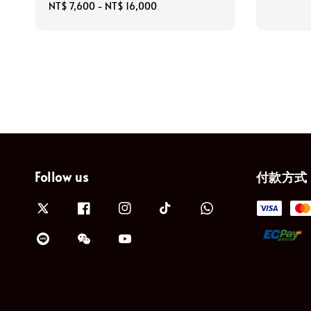
price
Regular
NT$ 7,600
-
NT$ 16,000
price
Follow us
付款方式