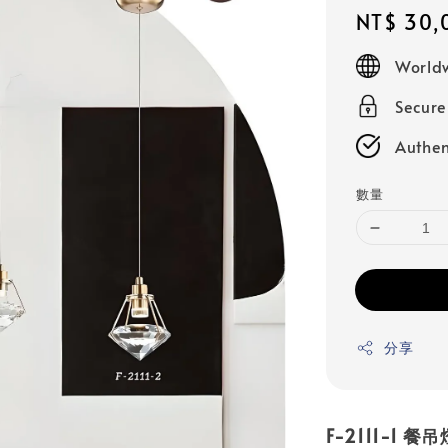
Regular
NT$ 30,
price
Worldw
Secur
Authen
數量
分享
F-2111-1 餐吊