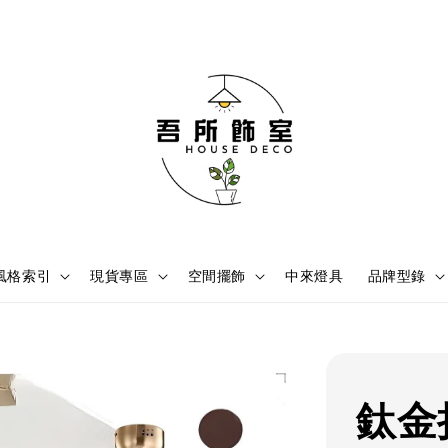
風格索引
現貨專區
空間擺飾
中來燈具
品牌型錄
鈦金