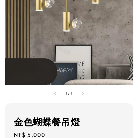
1
/
1
金色蝴蝶餐吊燈
Regular
NT$ 5,000