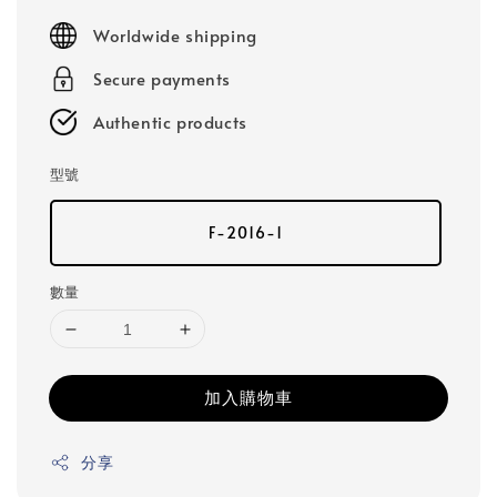
price
Worldwide shipping
Secure payments
Authentic products
型號
F-2016-1
數量
加入購物車
分享