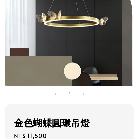
1
/
1
金色蝴蝶圓環吊燈
Regular
NT$ 11,500