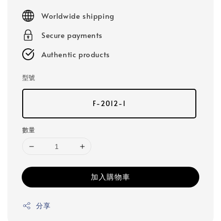
price
Worldwide shipping
Secure payments
Authentic products
型號
F-2012-1
數量
加入購物車
分享