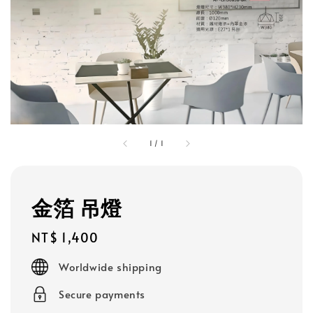
1
/
1
金箔 吊燈
Regular
NT$ 1,400
price
Worldwide shipping
Secure payments