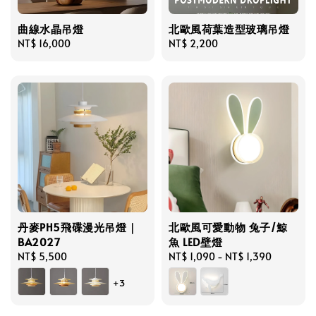
曲線水晶吊燈
北歐風荷葉造型玻璃吊燈
Regular
NT$ 16,000
Regular
NT$ 2,200
price
price
丹麥PH5飛碟漫光吊燈｜
北歐風可愛動物 兔子/鯨
BA2027
魚 LED壁燈
Regular
NT$ 5,500
Regular
NT$ 1,090
-
NT$ 1,390
price
price
+3