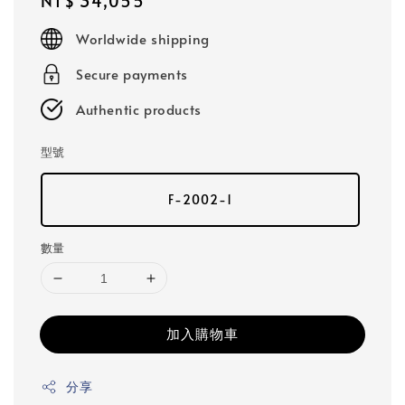
Regular
NT$ 34,055
price
Worldwide shipping
Secure payments
Authentic products
型號
F-2002-1
數量
加入購物車
分享