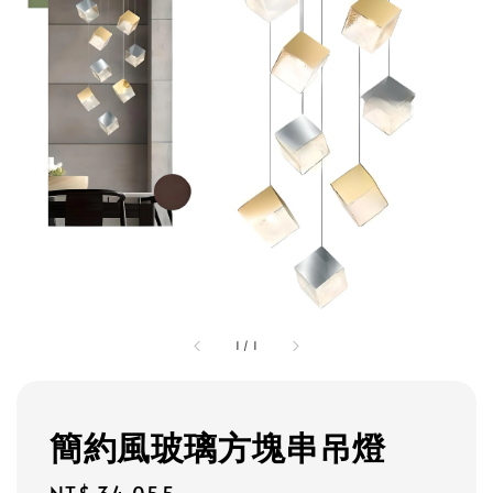
1
/
1
簡約風玻璃方塊串吊燈