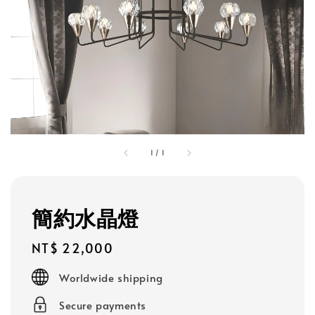
1
/
1
簡約水晶燈
Regular
NT$ 22,000
price
Worldwide shipping
Secure payments