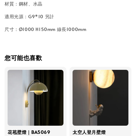
材質：鋼材、水晶
適用光源：G9*10 另計
尺寸：Ø1000 H150mm 線長1000mm
您可能也喜歡
花苞壁燈｜BA5069
太空人登月壁燈