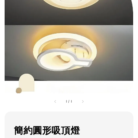
1
/
1
簡約圓形吸頂燈