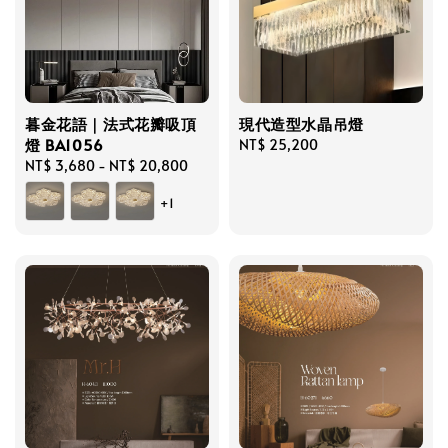
暮金花語｜法式花瓣吸頂
現代造型水晶吊燈
燈 BA1056
Regular
NT$ 25,200
Regular
NT$ 3,680
-
NT$ 20,800
price
price
+1