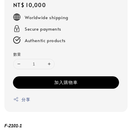
Regular
NT$ 10,000
price
Worldwide shipping
Secure payments
Authentic products
數量
加入購物車
分享
F-2101-1