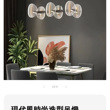
1
/
1
現代風時尚造型吊燈