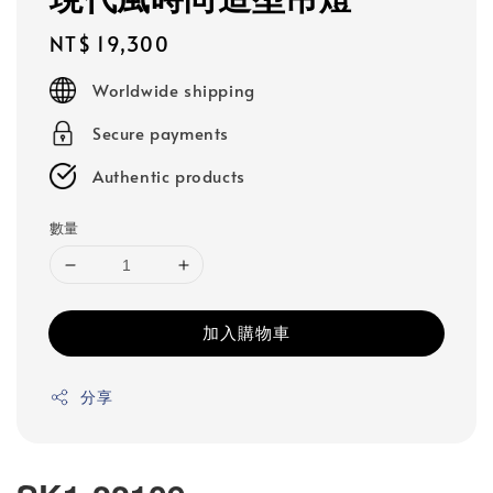
Regular
NT$ 19,300
price
Worldwide shipping
Secure payments
Authentic products
數量
加入購物車
分享