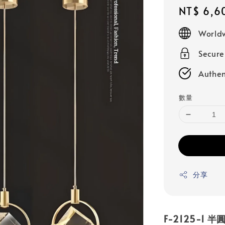
Regular
NT$ 6,6
price
Worldw
Secur
Authen
數量
分享
F-2125-1 半