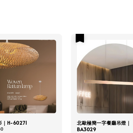
優惠
｜H-60271
北歐極簡一字餐廳吊燈｜
BA3029
80