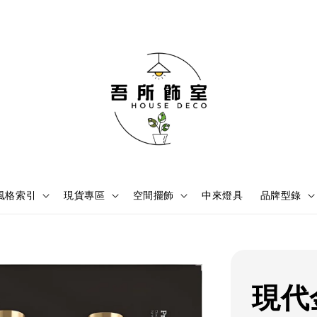
風格索引
現貨專區
空間擺飾
中來燈具
品牌型錄
現代