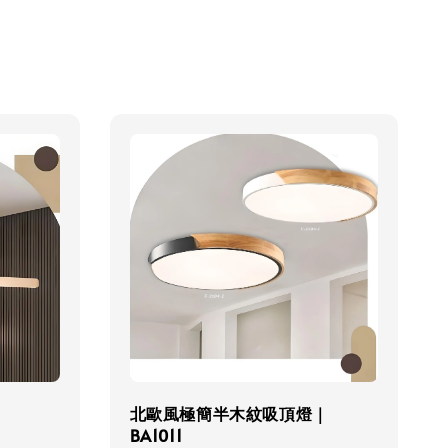
北歐風極簡半木紋吸頂燈｜
BA1011