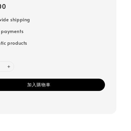
00
ide shipping
e payments
tic products
加入購物車
圓