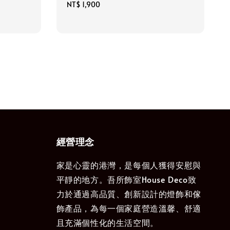
lar
Regular
NT$ 1,900
price
經營理念
家是心靈的港灣，是每個人獲得安慰與
平靜的地方。吾所飾室House Deco致
力於通過高品質、創新設計的燈飾和傢
飾產品，為每一個家庭營造溫馨、舒適
且充滿個性化的生活空間。