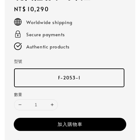
Regular
NT$ 10,290
price
Worldwide shipping
Secure payments
Authentic products
型號
F-2053-1
數量
加入購物車