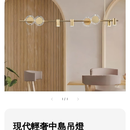
1
/
1
現代輕奢中島吊燈