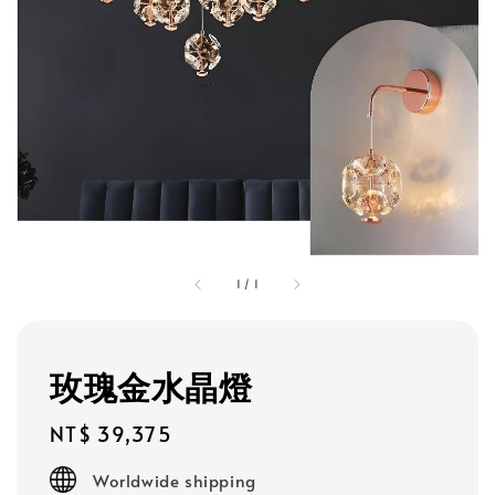
1
/
1
玫瑰金水晶燈
Regular
NT$ 39,375
price
Worldwide shipping