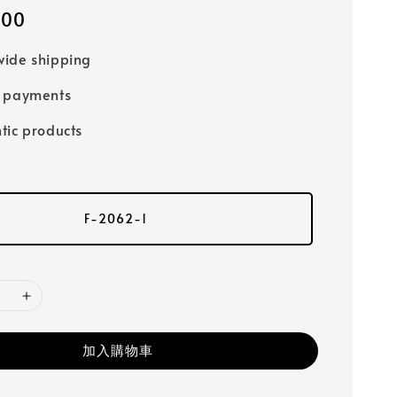
000
ide shipping
e payments
tic products
F-2062-1
加入購物車