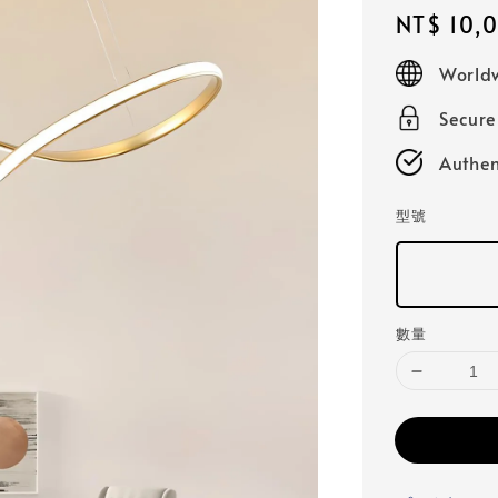
Regular
NT$ 10,
price
Worldw
Secur
Authen
型號
數量