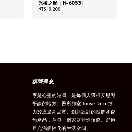
光棱之影｜H-60531
Regular
NT$ 10,200
price
經營理念
家是心靈的港灣，是每個人獲得安慰與
平靜的地方。吾所飾室House Deco致
力於通過高品質、創新設計的燈飾和傢
飾產品，為每一個家庭營造溫馨、舒適
且充滿個性化的生活空間。