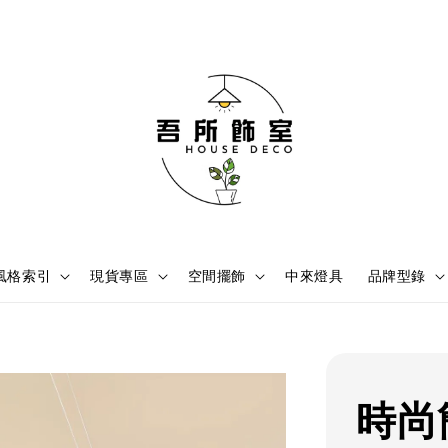
風格索引
現貨專區
空間擺飾
中來燈具
品牌型錄
時尚