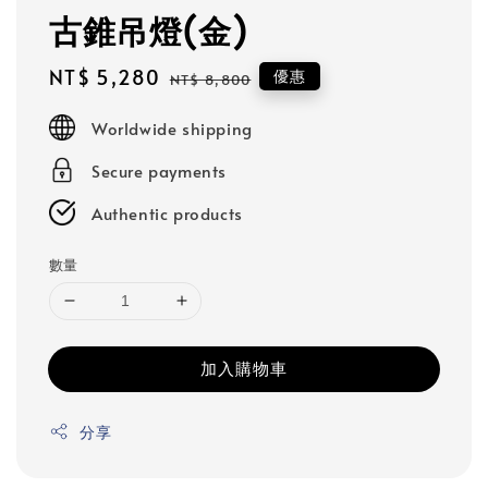
古錐吊燈(金)
Sale
NT$ 5,280
Regular
優惠
NT$ 8,800
price
price
Worldwide shipping
Secure payments
Authentic products
數量
加入購物車
分享