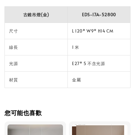
古錐吊燈(金)
EDS-17A-52800
尺寸
L 120* W9* H14 CM
線長
1 米
光源
E27* 5 不含光源
材質
金屬
您可能也喜歡