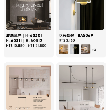
璇璣流光｜H-60301｜
花苞壁燈｜BA5069
H-60311｜H-60312
Regular
NT$ 2,160
Regular
NT$ 10,880
-
NT$ 21,800
price
+3
price