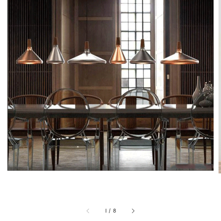
1
/
8