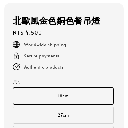
北歐風金色銅色餐吊燈
Regular
NT$ 4,500
price
Worldwide shipping
Secure payments
Authentic products
尺寸
18cm
27cm