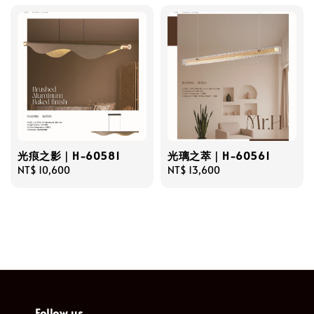
光痕之影｜H-60581
光璃之萃｜H-60561
Regular
NT$ 10,600
Regular
NT$ 13,600
price
price
Follow us