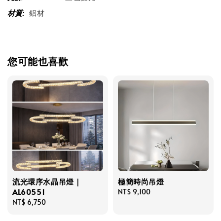
鋁材
材質:
您可能也喜歡
流光環序水晶吊燈｜
極簡時尚吊燈
AL60551
Regular
NT$ 9,100
Regular
NT$ 6,750
price
price