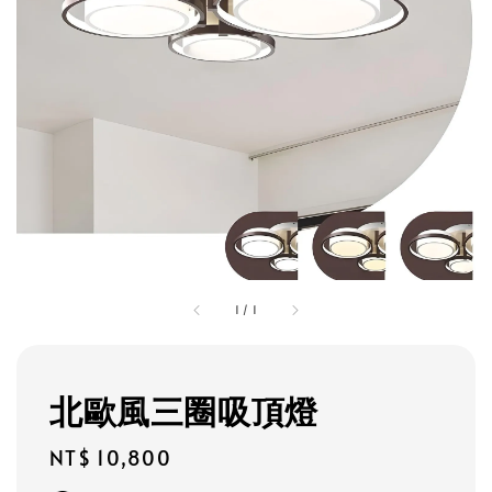
1
/
1
北歐風三圈吸頂燈
Regular
NT$ 10,800
price