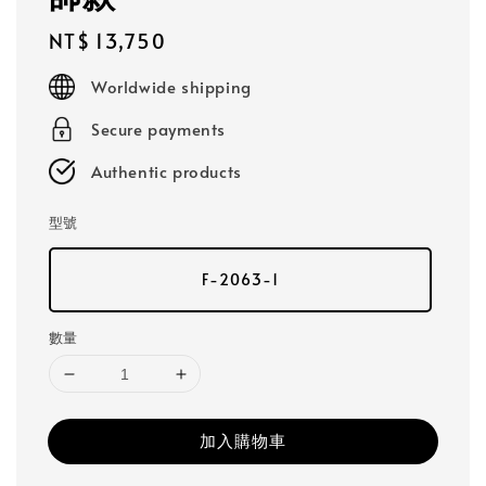
Regular
NT$ 13,750
price
Worldwide shipping
Secure payments
Authentic products
型號
F-2063-1
數量
加入購物車