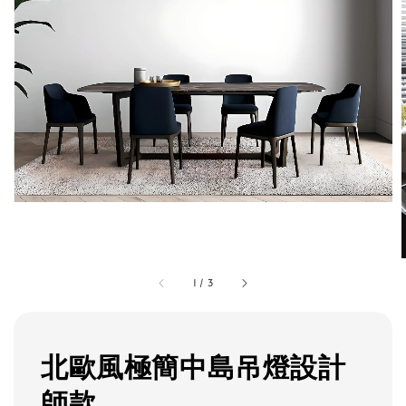
1
/
3
北歐風極簡中島吊燈設計
師款