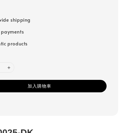
ide shipping
e payments
tic products
加入購物車
0025-DK