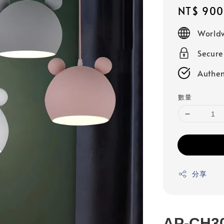
Regular
NT$ 900
price
Worldw
Secur
Authen
數量
分享
AP-CH3