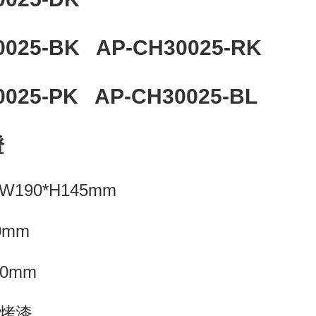
0025-BK AP-CH30025-RK
0025-PK AP-CH30025-BL
燈
190*H145mm
0mm
0mm
烤漆