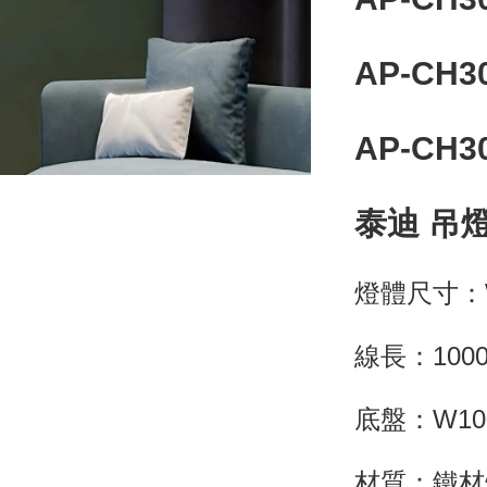
AP-CH3
AP-CH3
泰迪 吊
燈體尺寸：W
線長：100
底盤：W10
材質：鐵材