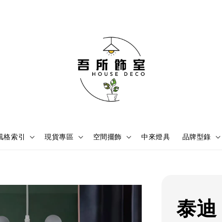
風格索引
現貨專區
空間擺飾
中來燈具
品牌型錄
​泰迪