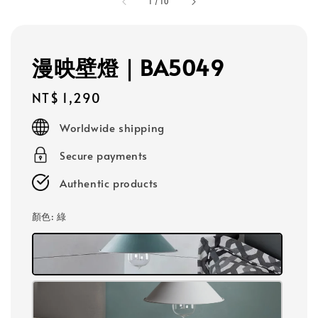
1
/
10
漫映壁燈｜BA5049
Regular
NT$ 1,290
price
Worldwide shipping
Secure payments
Authentic products
顏色
: 綠