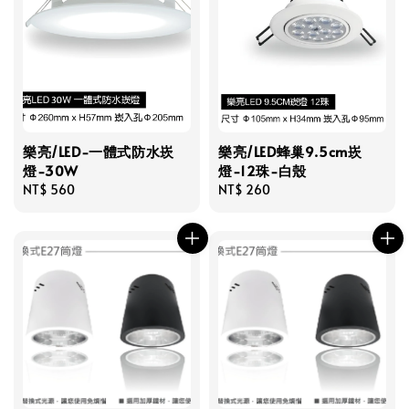
樂亮/LED-一體式防水崁
樂亮/LED蜂巢9.5cm崁
燈-30W
燈-12珠-白殼
Regular
NT$ 560
Regular
NT$ 260
price
price