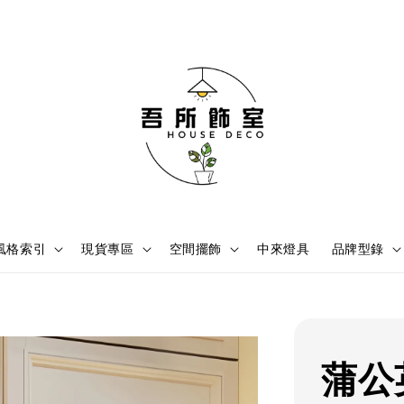
風格索引
現貨專區
空間擺飾
中來燈具
品牌型錄
蒲公