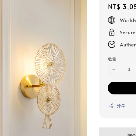
Regular
NT$ 3,0
price
Worldw
Secur
Authen
數量
分享
蒲