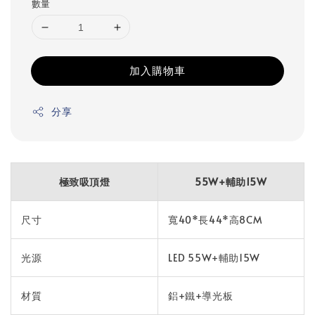
數量
加入購物車
分享
極致吸頂燈
55W+輔助15W
尺寸
寬40*長44*高8CM
光源
LED 55W+輔助15W
材質
鋁+鐵+導光板