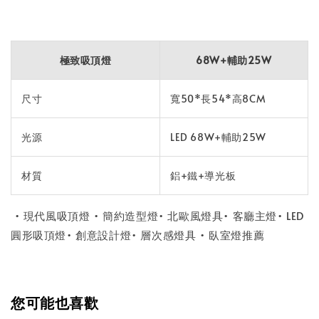
極致吸頂燈
68W+輔助25W
尺寸
寬50*長54*高8CM
光源
LED 68W+輔助25W
材質
鋁+鐵+導光板
• 現代風吸頂燈 • 簡約造型燈• 北歐風燈具• 客廳主燈• LED
圓形吸頂燈• 創意設計燈• 層次感燈具 • 臥室燈推薦
您可能也喜歡