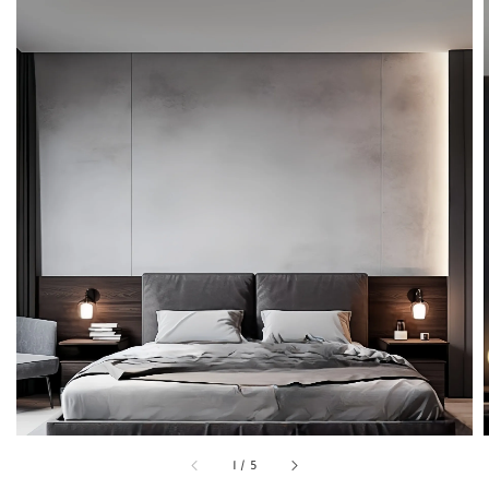
1
/
5