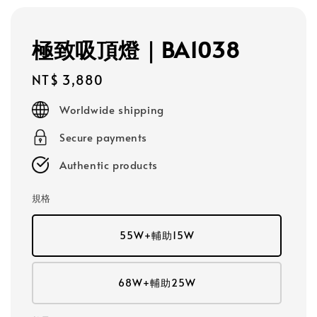
極致吸頂燈｜BA1038
Regular
NT$ 3,880
price
Worldwide shipping
Secure payments
Authentic products
規格
55W+輔助15W
68W+輔助25W