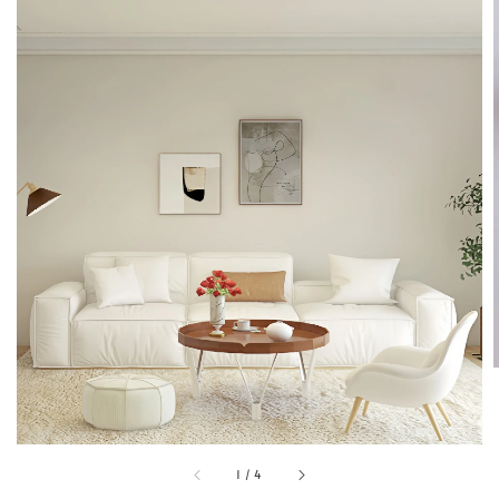
1
/
4