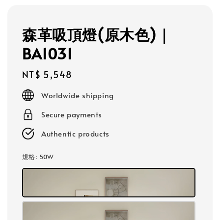
森革吸頂燈(原木色)｜
BA1031
Regular
NT$ 5,548
price
Worldwide shipping
Secure payments
Authentic products
規格
: 50W