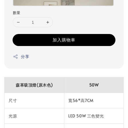
數量
加入購物車
分享
森革吸頂燈(原木色)
50W
尺寸
寬56*高7CM
光源
LED 50W 三色變光