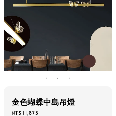
1
/
1
金色蝴蝶中島吊燈
Regular
NT$ 11,875