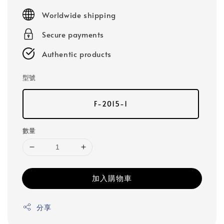
price
Worldwide shipping
Secure payments
Authentic products
型號
F-2015-1
數量
加入購物車
分享