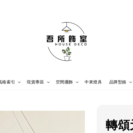
風格索引
現貨專區
空間擺飾
中來燈具
品牌型錄
轉頌