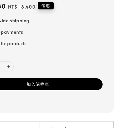
80
Regular
優惠
NT$ 16,400
price
ide shipping
e payments
tic products
加入購物車