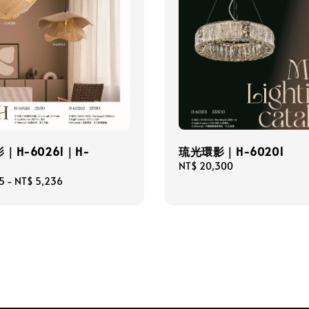
｜H-60261｜H-
琉光環影｜H-60201
Regular
NT$ 20,300
price
5
-
NT$ 5,236