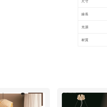
尺寸
線長
光源
材質