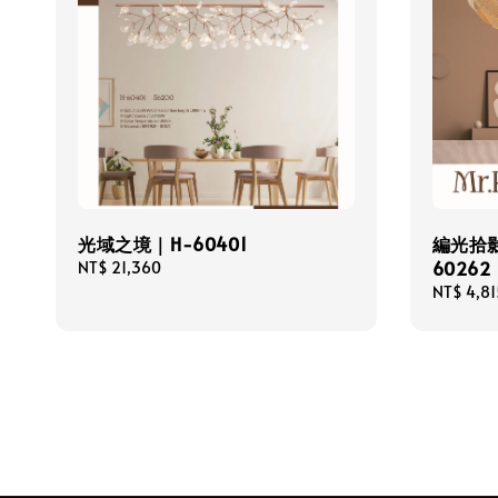
光域之境｜H-60401
編光拾影
60262
Regular
NT$ 21,360
price
Regular
NT$ 4,81
price