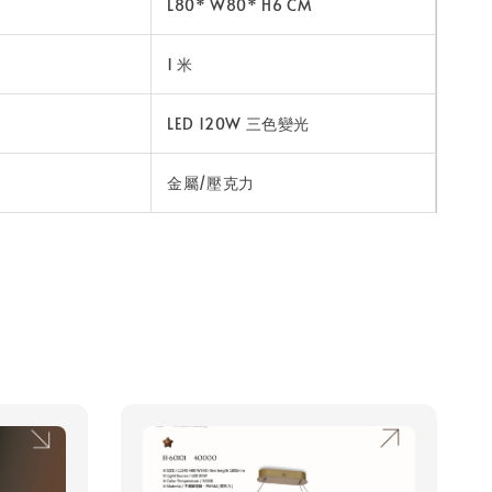
L80* W80* H6 CM
1 米
LED 120W 三色變光
金屬/壓克力