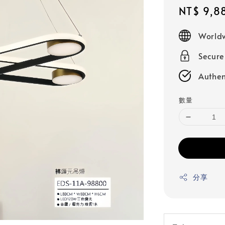
Sale
NT$ 9,8
price
Worldw
Secur
Authen
數量
分享