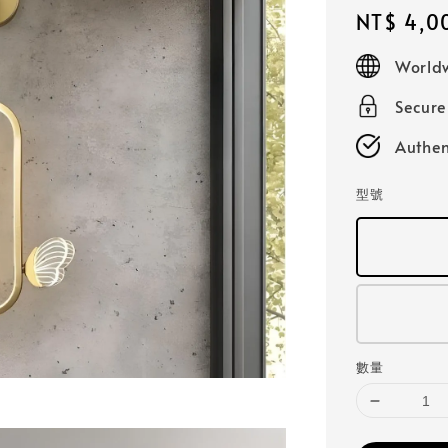
Regular
NT$ 4,0
price
Worldw
Secur
Authen
型號
數量