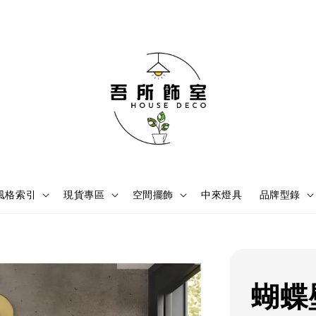
風格索引
現貨專區
空間擺飾
中來燈具
品牌型錄
蝴蝶