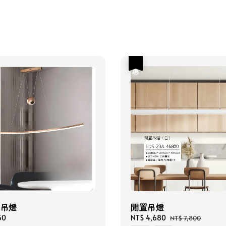
優惠
島吊燈
閒置吊燈
50
Sale
NT$ 4,680
Regular
NT$ 7,800