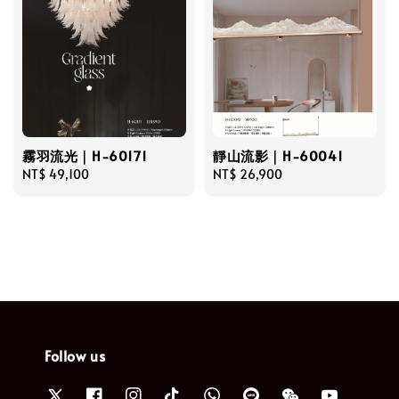
霧羽流光｜H-60171
靜山流影｜H-60041
Regular
NT$ 49,100
Regular
NT$ 26,900
price
price
Follow us