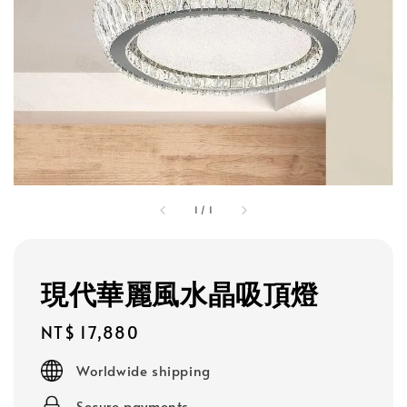
1
/
1
現代華麗風水晶吸頂燈
Regular
NT$ 17,880
price
Worldwide shipping
Secure payments