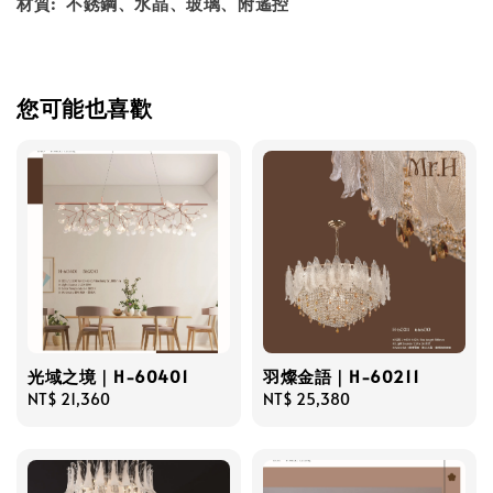
材質: 不銹鋼、水晶、玻璃、附遙控
您可能也喜歡
光域之境｜H-60401
羽燦金語｜H-60211
Regular
NT$ 21,360
Regular
NT$ 25,380
price
price