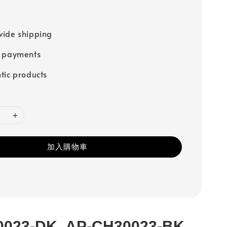
ide shipping
e payments
tic products
加入購物車
0023-DK
AP-CH30023-BK