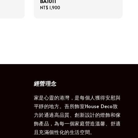
BA1011
Regular
NT$ 1,900
price
經營理念
家是心靈的港灣，是每個人獲得安慰與
平靜的地方。吾所飾室House Deco致
力於通過高品質、創新設計的燈飾和傢
飾產品，為每一個家庭營造溫馨、舒適
且充滿個性化的生活空間。