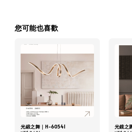
您可能也喜歡
光緞之舞｜H-60541
光鏡之圓