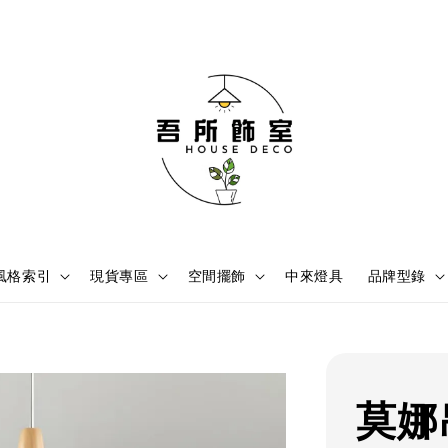
風格索引
現貨專區
空間擺飾
中來燈具
品牌型錄
莫娜