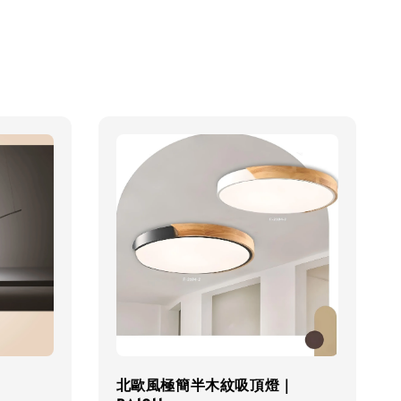
北歐風極簡半木紋吸頂燈｜