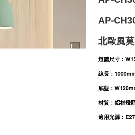
AP-CH3
北歐風莫
燈體尺寸：W15
線長：1000m
底盤：W120
材質：鋁材燈
適用光源：E27