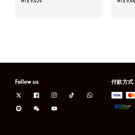
Regular
NT$ 9,424
Regular
NT$ 9,4
price
price
Follow us
付款方式