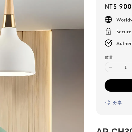
Regular
NT$ 900
price
Worldw
Secur
Authen
數量
分享
AP-CH3