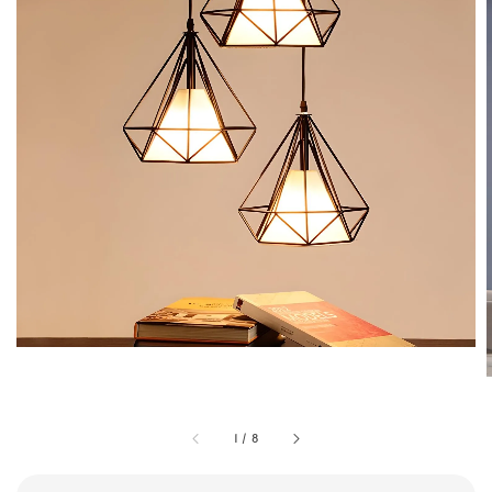
1
/
8