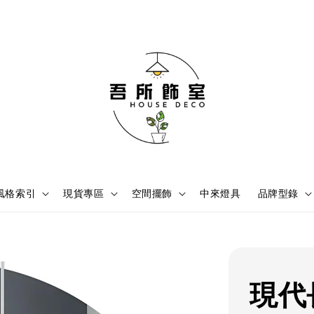
風格索引
現貨專區
空間擺飾
中來燈具
品牌型錄
現代