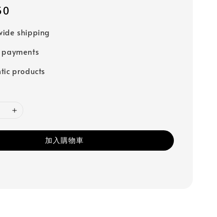
50
ide shipping
e payments
tic products
加入購物車