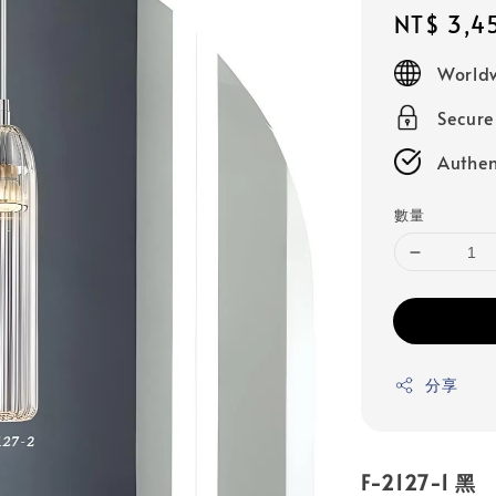
Regular
NT$ 3,4
price
Worldw
Secur
Authen
數量
分享
F-2127-1 黑