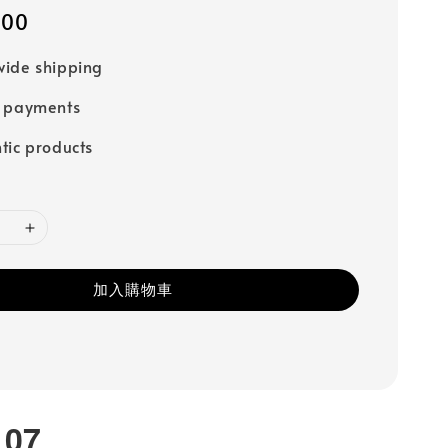
000
ide shipping
e payments
tic products
加入購物車
107