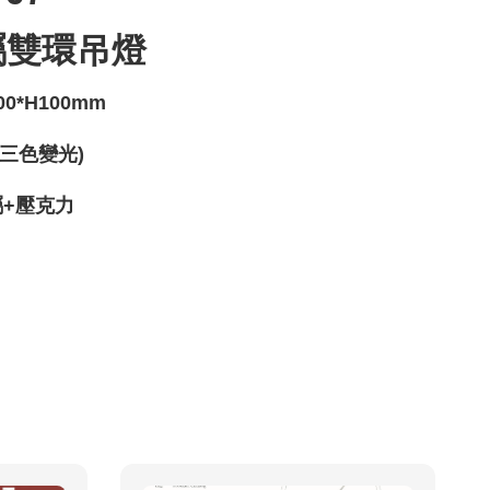
屬雙環吊燈
00*H100mm
(三色變光)
屬+壓克力