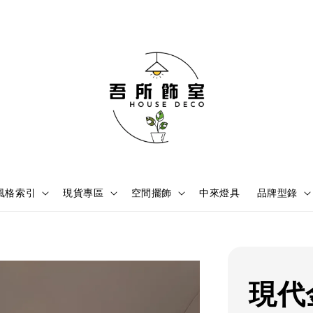
風格索引
現貨專區
空間擺飾
中來燈具
品牌型錄
現代