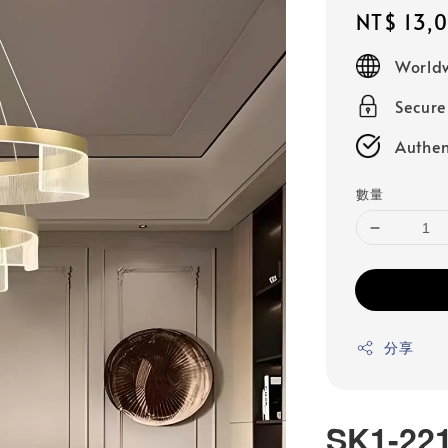
Regular
NT$ 13,
price
Worldw
Secur
Authen
數量
分享
SK1-22