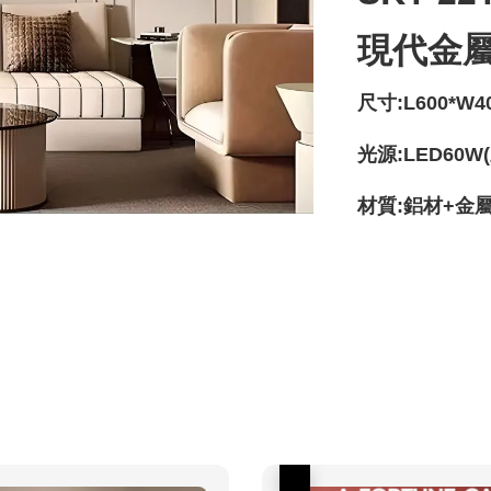
現代金
尺寸:L600*W4
光源:LED60W
材質:鋁材+金
優惠