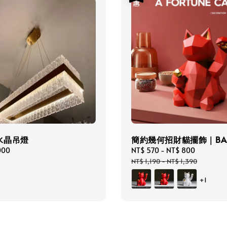
水晶吊燈
簡約幾何招財貓擺飾｜BA4
000
Sale
NT$ 570
-
NT$ 800
Regular
price
price
NT$ 1,190
-
NT$ 1,390
+1