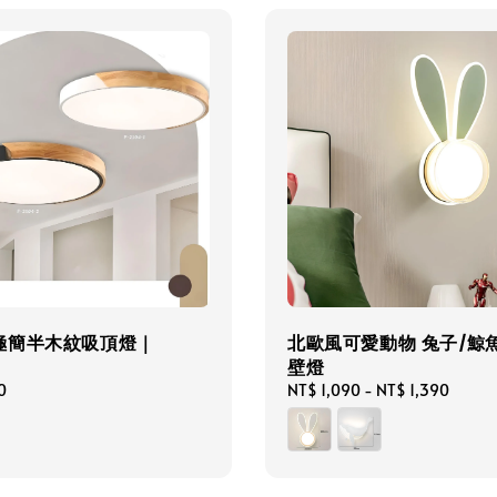
極簡半木紋吸頂燈｜
北歐風可愛動物 兔子/鯨魚 
壁燈
0
Regular
NT$ 1,090
-
NT$ 1,390
price