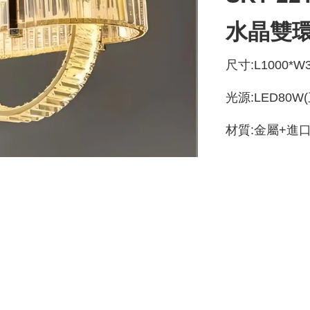
水晶雙
尺寸:L1000*W
光源:LED80W
材質:金屬+進