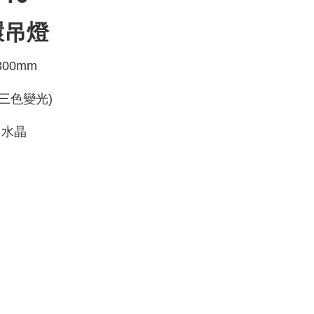
環吊燈
300mm
(三色變光)
口水晶