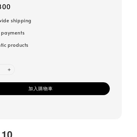
800
ide shipping
e payments
tic products
加入購物車
110