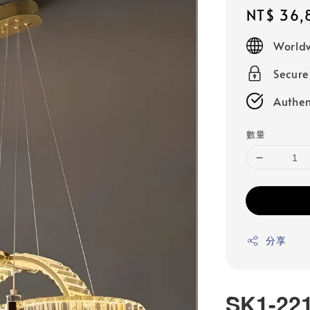
Regular
NT$ 36,
price
Worldw
Secur
Authen
數量
分享
SK1-22