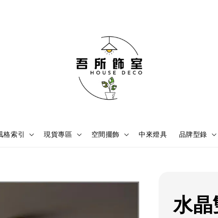
風格索引
現貨專區
空間擺飾
中來燈具
品牌型錄
水晶