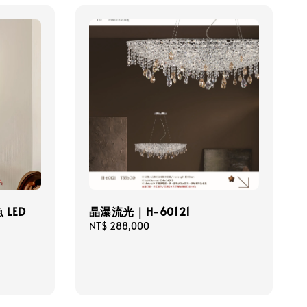
LED
晶瀑流光｜H-60121
Regular
NT$ 288,000
price