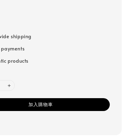
ide shipping
e payments
tic products
加入購物車