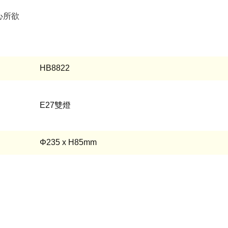
心所欲
HB8822
E27雙燈
Φ235 x H85mm