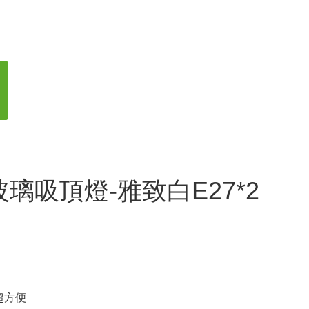
璃吸頂燈-雅致白E27*2
超方便