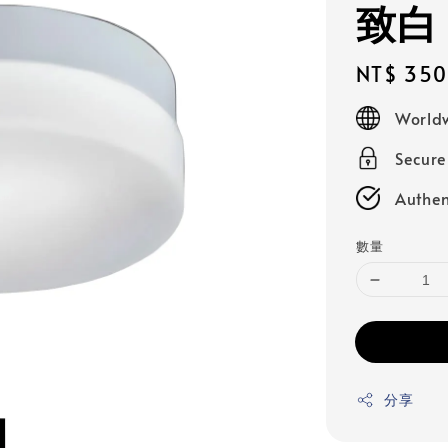
致白
Regular
NT$ 350
price
Worldw
Secur
Authen
數量
分享