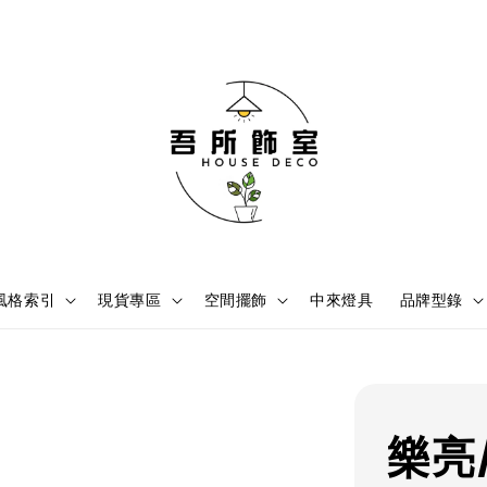
風格索引
現貨專區
空間擺飾
中來燈具
品牌型錄
樂亮