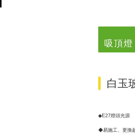
吸頂燈
白玉玻
◆E27燈頭光源
◆易施工、更換