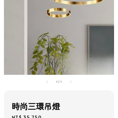
1
/
1
時尚三環吊燈
Regular
NT$ 35,750