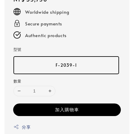
price
Worldwide shipping
Secure payments
Authentic products
型號
F-2039-1
數量
加入購物車
分享