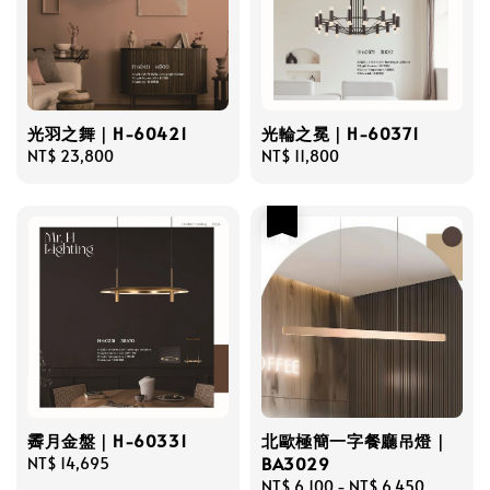
光羽之舞｜H-60421
光輪之冕｜H-60371
Regular
NT$ 23,800
Regular
NT$ 11,800
price
price
優惠
霽月金盤｜H-60331
北歐極簡一字餐廳吊燈｜
BA3029
Regular
NT$ 14,695
price
Sale
NT$ 6,100
-
NT$ 6,450
Regular