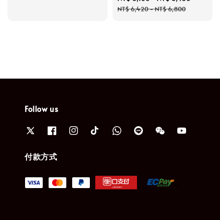
price
price
NT$ 6,420
-
NT$ 6,800
Follow us
付款方式