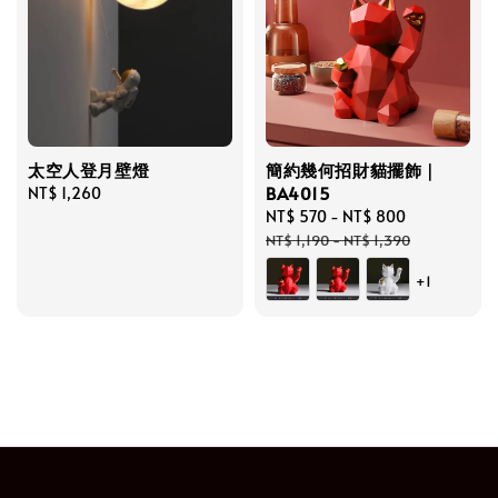
太空人登月壁燈
簡約幾何招財貓擺飾｜
BA4015
Regular
NT$ 1,260
price
Sale
NT$ 570
-
NT$ 800
Regular
price
price
NT$ 1,190
-
NT$ 1,390
+1