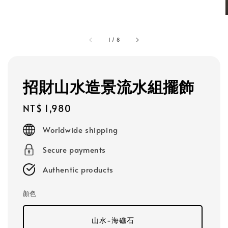
1
/
8
招財山水造景流水組擺飾
Regular
NT$ 1,980
price
Worldwide shipping
Secure payments
Authentic products
顏色
山水-海礁石