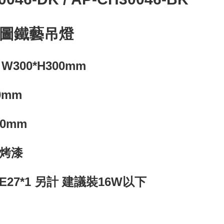
圖鐵藝吊燈
300*H300mm
00mm
20mm
材烤漆
E27*1 另計 建議裝16W以下