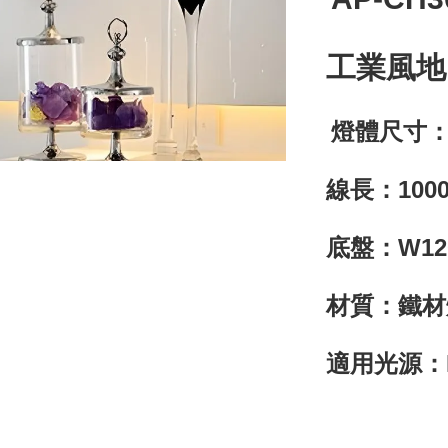
工業風地
燈體尺寸：W
線長：10
底盤：W1
材質：鐵
適用光源：