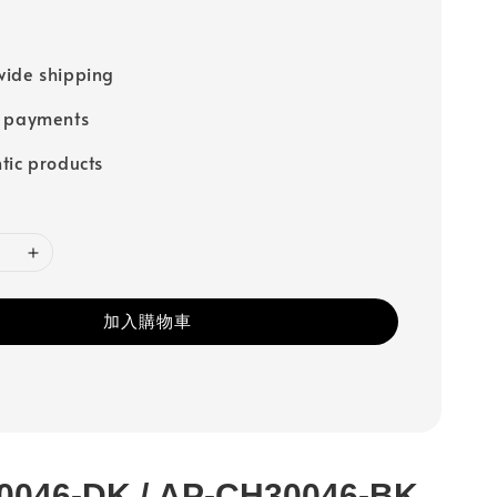
ide shipping
e payments
tic products
加入購物車
0046-DK / AP-CH30046-BK