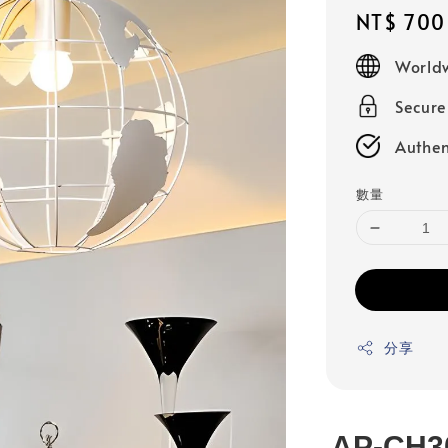
Regular
NT$ 700
price
Worldw
Secur
Authen
數量
分享
AP-CH3