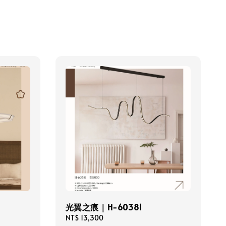
光翼之痕｜H-60381
Regular
NT$ 13,300