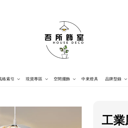
風格索引
現貨專區
空間擺飾
中來燈具
品牌型錄
工業