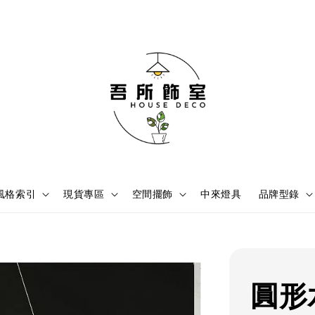
風格索引
現貨專區
空間擺飾
中來燈具
品牌型錄
圓形