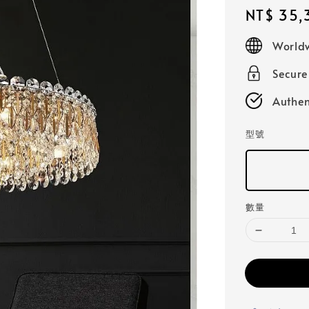
Regular
NT$ 35,
price
Worldw
Secur
Authen
型號
數量