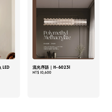
LED
流光序語｜H-60231
Regular
NT$ 10,600
price