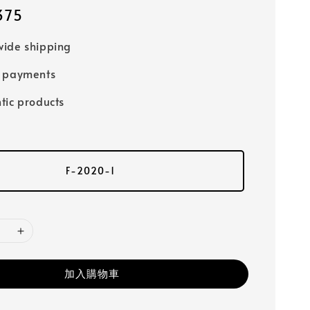
375
ide shipping
e payments
tic products
F-2020-1
加入購物車