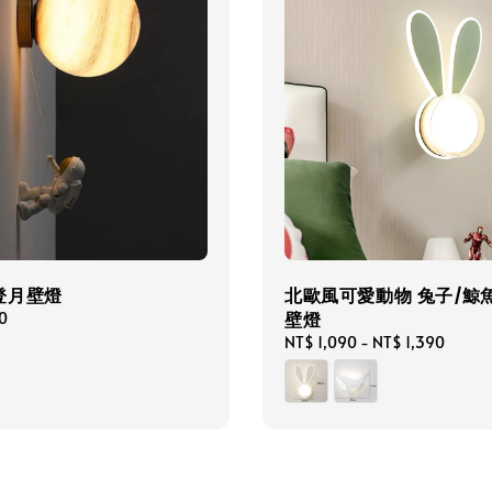
登月壁燈
北歐風可愛動物 兔子/鯨魚 
壁燈
0
Regular
NT$ 1,090
-
NT$ 1,390
price