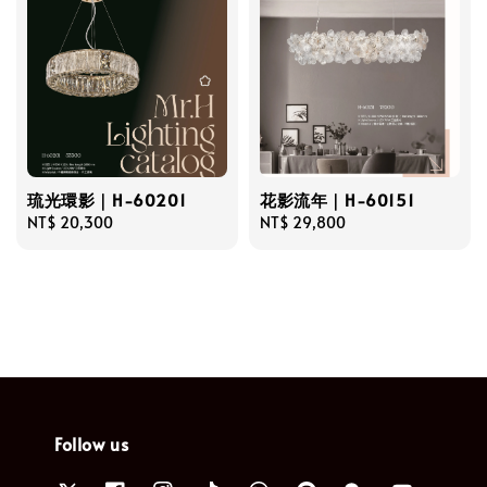
琉光環影｜H-60201
花影流年｜H-60151
Regular
NT$ 20,300
Regular
NT$ 29,800
price
price
Follow us