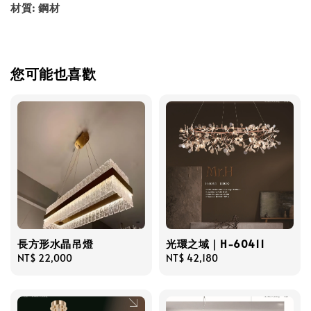
材質: 鋼材
您可能也喜歡
長方形水晶吊燈
光環之域｜H-60411
Regular
NT$ 22,000
Regular
NT$ 42,180
price
price