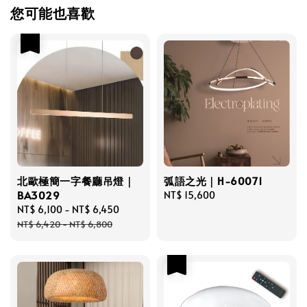
您可能也喜歡
優惠
北歐極簡一字餐廳吊燈｜
弧語之光｜H-60071
BA3029
Regular
NT$ 15,600
Sale
NT$ 6,100
-
NT$ 6,450
Regular
price
price
price
NT$ 6,420
-
NT$ 6,800
優惠