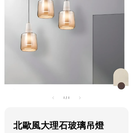
1
/
1
北歐風大理石玻璃吊燈