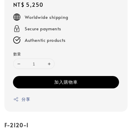
Regular
NT$ 5,250
price
Worldwide shipping
Secure payments
Authentic products
數量
加入購物車
分享
F-2120-1