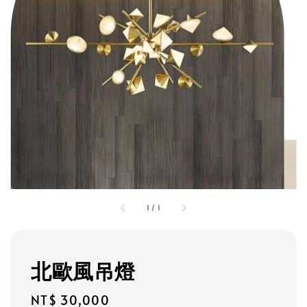
1
/
1
北歐風吊燈
Regular
NT$ 30,000