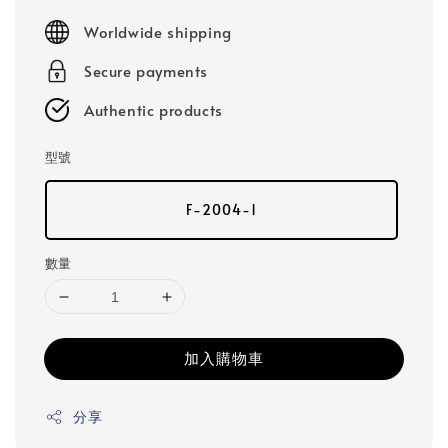
price
Worldwide shipping
Secure payments
Authentic products
型號
F-2004-1
數量
加入購物車
分享