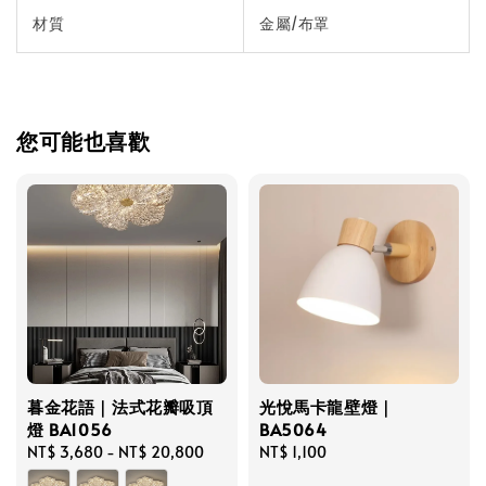
材質
金屬/布罩
您可能也喜歡
暮金花語｜法式花瓣吸頂
光悅馬卡龍壁燈｜
燈 BA1056
BA5064
Regular
NT$ 3,680
-
NT$ 20,800
Regular
NT$ 1,100
price
price