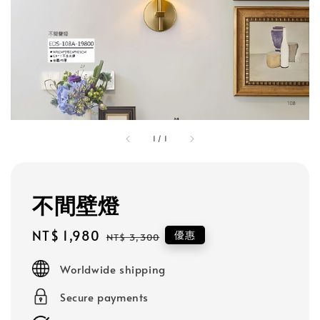
1
/
1
不間壁燈
Sale
NT$ 1,980
Regular
優惠
NT$ 3,300
price
price
Worldwide shipping
Secure payments