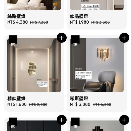
絲路壁燈
鈦晶壁燈
Sale
NT$ 4,380
Regular
Sale
NT$ 1,980
Regular
NT$ 7,300
NT$ 3,300
price
price
price
price
優惠
優惠
精鈦壁燈
噸斯壁燈
Sale
NT$ 1,680
Regular
Sale
NT$ 3,880
Regular
NT$ 2,800
NT$ 6,500
price
price
price
price
優惠
優惠