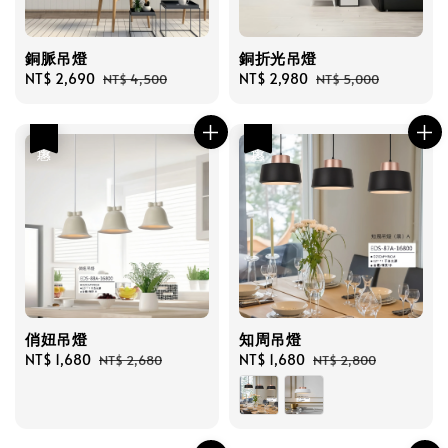
銅脈吊燈
銅折光吊燈
Sale
NT$ 2,690
Regular
Sale
NT$ 2,980
Regular
NT$ 4,500
NT$ 5,000
price
price
price
price
優惠
優惠
俏妞吊燈
知周吊燈
Sale
NT$ 1,680
Regular
Sale
NT$ 1,680
Regular
NT$ 2,680
NT$ 2,800
price
price
price
price