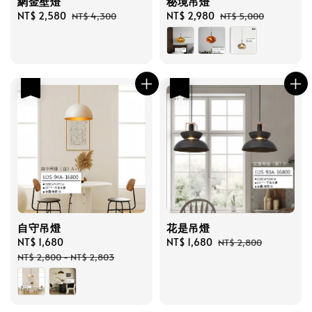
網金壁燈
秘境吊燈
Sale
NT$ 2,580
Regular
Sale
NT$ 2,980
Regular
NT$ 4,300
NT$ 5,000
price
price
price
price
優惠
優惠
自守吊燈
花是吊燈
Sale
NT$ 1,680
Regular
Sale
NT$ 1,680
Regular
NT$ 2,800
price
price
price
price
NT$ 2,800
-
NT$ 2,803