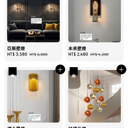
亞斯壁燈
未來壁燈
Sale
NT$ 3,580
Regular
Sale
NT$ 2,480
Regular
NT$ 6,000
NT$ 4,200
price
price
price
price
優惠
優惠