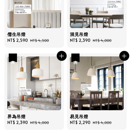
儒生吊燈
洄見吊燈
Sale
NT$ 2,590
Regular
Sale
NT$ 2,390
Regular
NT$ 4,500
NT$ 4,000
price
price
price
price
優惠
優惠
界為吊燈
易見吊燈
Sale
NT$ 2,390
Regular
Sale
NT$ 2,290
Regular
NT$ 4,000
NT$ 4,000
price
price
price
price