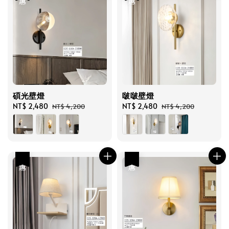
碩光壁燈
啵啵壁燈
Sale
NT$ 2,480
Regular
Sale
NT$ 2,480
Regular
NT$ 4,200
NT$ 4,200
price
price
price
price
優惠
優惠