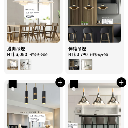
遇向吊燈
伸縮吊燈
Sale
NT$ 3,080
Regular
Sale
NT$ 3,790
Regular
NT$ 5,200
NT$ 6,400
price
price
price
price
優惠
優惠