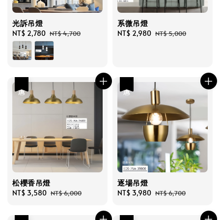
光訴吊燈
系微吊燈
Sale
NT$ 2,780
Regular
Sale
NT$ 2,980
Regular
NT$ 4,700
NT$ 5,000
price
price
price
price
優惠
優惠
松櫻香吊燈
逐場吊燈
Sale
NT$ 3,580
Regular
Sale
NT$ 3,980
Regular
NT$ 6,000
NT$ 6,700
price
price
price
price