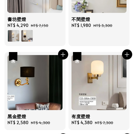
書坊壁燈
不間壁燈
Sale
NT$ 4,290
Regular
Sale
NT$ 1,980
Regular
NT$ 7,150
NT$ 3,300
price
price
price
price
優惠
優惠
黑金壁燈
有度壁燈
Sale
NT$ 2,580
Regular
Sale
NT$ 4,380
Regular
NT$ 4,300
NT$ 7,300
price
price
price
price