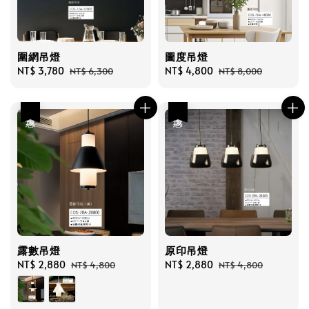
圍網吊燈
圖度吊燈
Sale
NT$ 3,780
Regular
Sale
NT$ 4,800
Regular
NT$ 6,300
NT$ 8,000
price
price
price
price
優惠
優惠
露數吊燈
原印吊燈
Sale
NT$ 2,880
Regular
Sale
NT$ 2,880
Regular
NT$ 4,800
NT$ 4,800
price
price
price
price