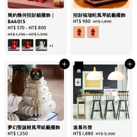
簡約幾何招財貓擺飾｜
招財福瑞蛇風琴紙藝擺飾
BA4015
Sale
NT$ 980
Regular
NT$ 1,890
Sale
NT$ 570
-
NT$ 800
Regular
price
price
price
price
NT$ 1,190
-
NT$ 1,390
+1
優惠
夢幻聖誕樹風琴紙藝擺飾
速慕吊燈
Regular
NT$ 1,250
Sale
NT$ 1,880
Regular
NT$ 3,200