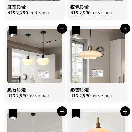
宜室吊燈
夜色吊燈
Sale
NT$ 2,290
Regular
Sale
NT$ 2,990
Regular
NT$ 3,900
NT$ 5,000
price
price
price
price
優惠
優惠
風行吊燈
形雪吊燈
Sale
NT$ 2,990
Regular
Sale
NT$ 2,990
Regular
NT$ 5,000
NT$ 5,000
price
price
price
price
優惠
優惠