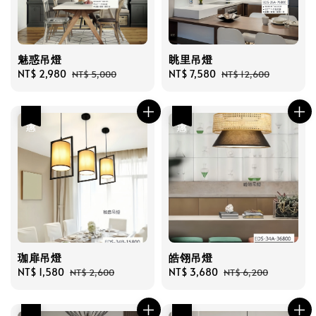
魅惑吊燈
眺里吊燈
Sale
NT$ 2,980
Regular
Sale
NT$ 7,580
Regular
NT$ 5,000
NT$ 12,600
price
price
price
price
優惠
優惠
珈扉吊燈
皓翎吊燈
Sale
NT$ 1,580
Regular
Sale
NT$ 3,680
Regular
NT$ 2,600
NT$ 6,200
price
price
price
price
優惠
優惠