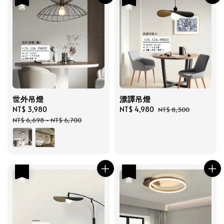
世外吊燈
漂譯吊燈
Sale
NT$ 3,980
Regular
Sale
NT$ 4,980
Regular
NT$ 8,300
price
price
price
price
NT$ 6,698
-
NT$ 6,700
優惠
優惠