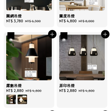
圍網吊燈
圖度吊燈
Sale
NT$ 3,780
Regular
Sale
NT$ 4,800
Regular
NT$ 6,300
NT$ 8,000
price
price
price
price
優惠
優惠
露數吊燈
原印吊燈
Sale
NT$ 2,880
Regular
Sale
NT$ 2,880
Regular
NT$ 4,800
NT$ 4,800
price
price
price
price