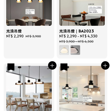
光浪吊燈
光浪吊燈｜BA2023
Sale
NT$ 2,290
Regular
Sale
NT$ 2,290
-
NT$ 4,330
Regula
NT$ 3,900
price
price
price
price
NT$ 3,900
-
NT$ 6,300
優惠
優惠