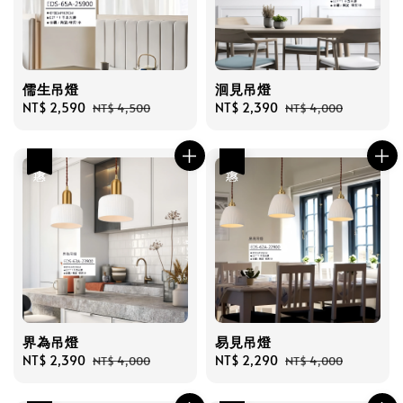
儒生吊燈
洄見吊燈
Sale
NT$ 2,590
Regular
Sale
NT$ 2,390
Regular
NT$ 4,500
NT$ 4,000
price
price
price
price
優惠
優惠
界為吊燈
易見吊燈
Sale
NT$ 2,390
Regular
Sale
NT$ 2,290
Regular
NT$ 4,000
NT$ 4,000
price
price
price
price