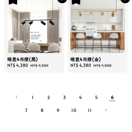
唯意4吊燈(黑)
唯意4吊燈(金)
Sale
NT$ 4,380
Regular
Sale
NT$ 4,380
Regular
NT$ 7,300
NT$ 7,300
price
price
price
price
1
2
3
4
5
6
7
8
9
10
11