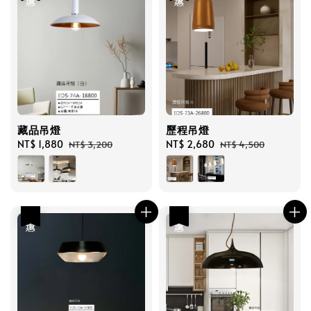
藏品吊燈
歷程吊燈
Sale
NT$ 1,880
Regular
Sale
NT$ 2,680
Regular
NT$ 3,200
NT$ 4,500
price
price
price
price
優惠
優惠