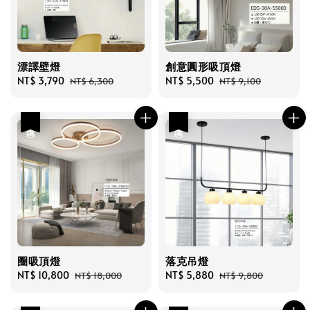
漂譯壁燈
創意圓形吸頂燈
Sale
NT$ 3,790
Regular
Sale
NT$ 5,500
Regular
NT$ 6,300
NT$ 9,100
price
price
price
price
優惠
優惠
圈吸頂燈
落克吊燈
Sale
NT$ 10,800
Regular
Sale
NT$ 5,880
Regular
NT$ 18,000
NT$ 9,800
price
price
price
price