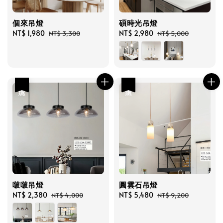
個來吊燈
碩時光吊燈
Sale
NT$ 1,980
Regular
Sale
NT$ 2,980
Regular
NT$ 3,300
NT$ 5,000
price
price
price
price
優惠
優惠
啵啵吊燈
圓雲石吊燈
Sale
NT$ 2,380
Regular
Sale
NT$ 5,480
Regular
NT$ 4,000
NT$ 9,200
price
price
price
price